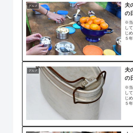
夫
グルメ
の
※当
し
じ
５年
夫
グルメ
の
※当
し
じ
５年