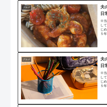
夫
グルメ
日
※当
し
じ
５年
夫
グルメ
日
※当
し
じ
５年