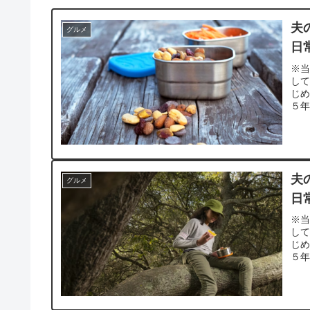
夫
グルメ
日
※当
し
じ
５年
夫
グルメ
日
※当
し
じ
５年