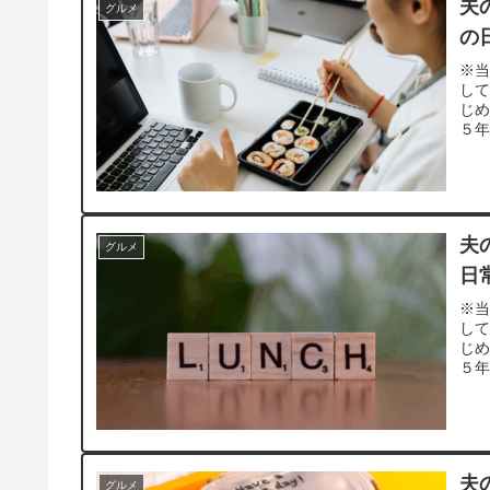
夫
グルメ
の
※当
し
じ
５年
夫
グルメ
日
※当
し
じ
５年
夫
グルメ