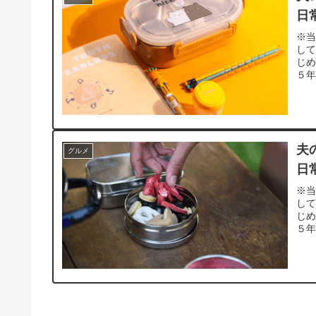
日
※当
し
じ
５年
夫
グルメ
日
※当
し
じ
５年