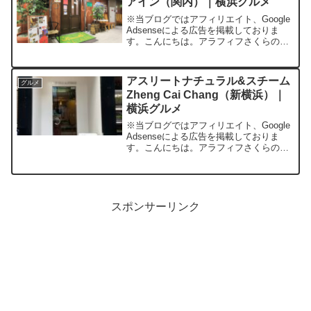
アイン（関内）｜横浜グルメ
※当ブログではアフィリエイト、Google
Adsenseによる広告を掲載しておりま
す。こんにちは。アラフィフさくらの普
通の毎日です。今回は2023年5月中旬に
友人と関内駅から10分、伊勢佐木長者町
駅から3分程度のところにある「アラビア
アスリートナチュラル&スチーム
グルメ
料理...
Zheng Cai Chang（新横浜）｜
横浜グルメ
※当ブログではアフィリエイト、Google
Adsenseによる広告を掲載しておりま
す。こんにちは。アラフィフさくらの普
通の毎日です。「アスリートナチュラル
&スチーム Zheng Cai Chang（新横
浜）」について今回は「アスリートナ
チ...
スポンサーリンク