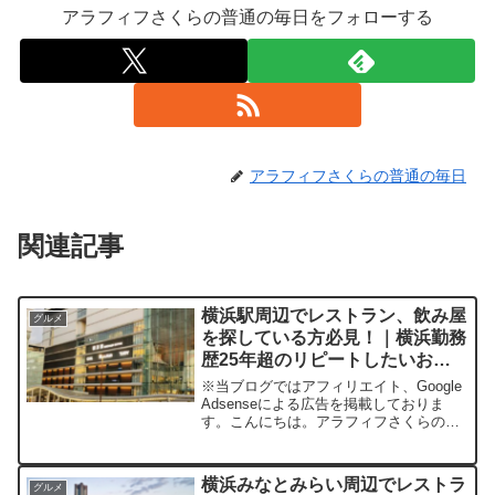
アラフィフさくらの普通の毎日をフォローする
アラフィフさくらの普通の毎日
関連記事
横浜駅周辺でレストラン、飲み屋
グルメ
を探している方必見！｜横浜勤務
歴25年超のリピートしたいおす
すめ17選
※当ブログではアフィリエイト、Google
Adsenseによる広告を掲載しておりま
す。こんにちは。アラフィフさくらの普
通の毎日です。今回は横浜勤務歴25年超
の目線から横浜グルメの紹介をします。
横浜駅周辺ってどんなところ？「横浜駅
横浜みなとみらい周辺でレストラ
グルメ
周辺」と聞...