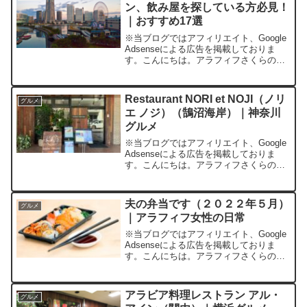
ン、飲み屋を探している方必見！
｜おすすめ17選
※当ブログではアフィリエイト、Google
Adsenseによる広告を掲載しておりま
す。こんにちは。アラフィフさくらの普
通の毎日です。今回は横浜みなとみらい
グルメの紹介をします。横浜みなとみら
い周辺ってどんなところ？「横浜みなと
Restaurant NORI et NOJI（ノリ
グルメ
みらい周辺」...
エ ノジ）（鵠沼海岸）｜神奈川
グルメ
※当ブログではアフィリエイト、Google
Adsenseによる広告を掲載しておりま
す。こんにちは。アラフィフさくらの普
通の毎日です。2022年の夏は、新型コロ
ナウィルスの感染者がまだまだ高止まり
ではあるものの、経済活動との共存との
夫の弁当です（２０２２年５月）
グルメ
ことで、...
｜アラフィフ女性の日常
※当ブログではアフィリエイト、Google
Adsenseによる広告を掲載しておりま
す。こんにちは。アラフィフさくらの普
通の毎日です。はじめにいつの頃から作
り始めたかは正確に記憶していませんが
（４～５年ぐらい前かな？）、とあるき
アラビア料理レストラン アル・
グルメ
っかけで週に...