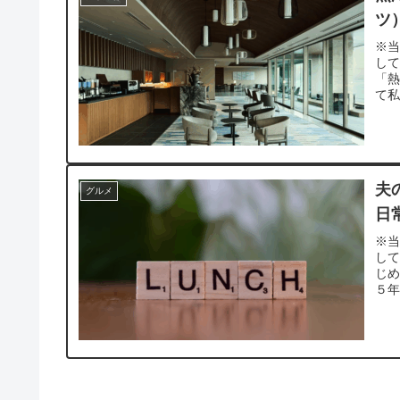
ツ
※当
し
「熱
て私
夫
グルメ
日
※当
し
じ
５年