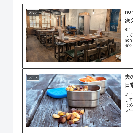
no
グルメ
浜
※当
し
no
ダク
夫
グルメ
日
※当
し
じ
５年