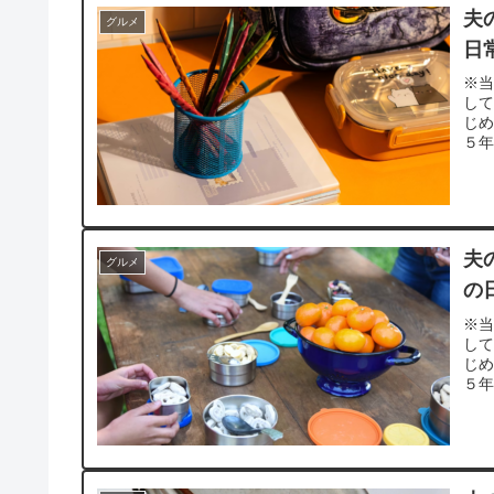
夫
グルメ
日
※当
し
じ
５年
夫
グルメ
の
※当
し
じ
５年