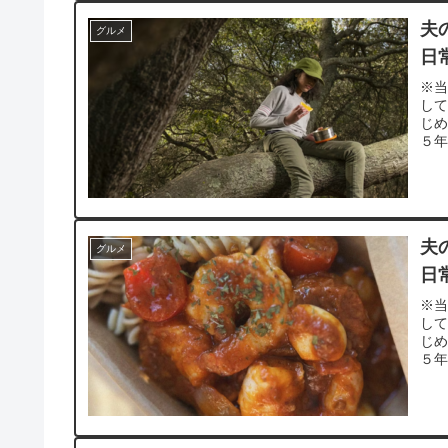
夫
グルメ
日
※当
し
じ
５年
夫
グルメ
日
※当
し
じ
５年