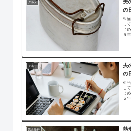
夫
グルメ
の
※当
し
じ
５年
夫
グルメ
の
※当
し
じ
５年
熱
温泉旅行