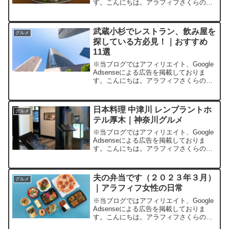
す。こんにちは。アラフィフさくらの普
通の毎日です。はじめにいつの頃から作
り始めたかは正確に記憶していませんが
（４～５年ぐらい前かな？）、とあるき
武蔵小杉でレストラン、飲み屋を
グルメ
っかけで週に...
探している方必見！｜おすすめ
11選
※当ブログではアフィリエイト、Google
Adsenseによる広告を掲載しておりま
す。こんにちは。アラフィフさくらの普
通の毎日です。今回は武蔵小杉グルメの
紹介をします。武蔵小杉は定期的にラン
チなどで訪れる街です。武蔵小杉ってど
日本料理 中津川 レンブラントホ
グルメ
んなところ？...
テル厚木｜神奈川グルメ
※当ブログではアフィリエイト、Google
Adsenseによる広告を掲載しておりま
す。こんにちは。アラフィフさくらの普
通の毎日です。今回は２０２２年１１月
６日（日）に夫の親戚とレンブラントホ
テル厚木の中にある「日本料理中津川」
夫の弁当です（２０２３年３月）
グルメ
でランチをし...
｜アラフィフ女性の日常
※当ブログではアフィリエイト、Google
Adsenseによる広告を掲載しておりま
す。こんにちは。アラフィフさくらの普
通の毎日です。はじめにいつの頃から作