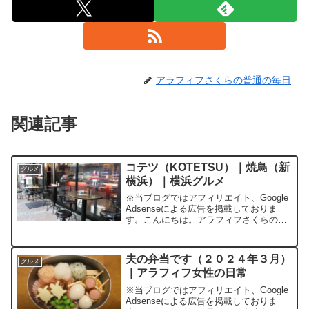
アラフィフさくらの普通の毎日
関連記事
コテツ（KOTETSU）｜焼鳥（新
グルメ
横浜）｜横浜グルメ
※当ブログではアフィリエイト、Google
Adsenseによる広告を掲載しておりま
す。こんにちは。アラフィフさくらの普
通の毎日です。コテツ（KOTETSU）｜
焼鳥（新横浜）について「コテツ
（KOTETSU）」は新横浜の篠原口を出
夫の弁当です（２０２４年３月）
グルメ
てすぐにあ...
｜アラフィフ女性の日常
※当ブログではアフィリエイト、Google
Adsenseによる広告を掲載しておりま